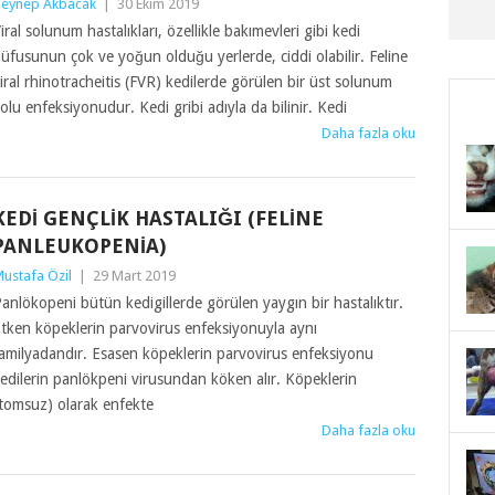
eynep Akbacak
|
30 Ekim 2019
iral solunum hastalıkları, özellikle bakımevleri gibi kedi
üfusunun çok ve yoğun olduğu yerlerde, ciddi olabilir. Feline
iral rhinotracheitis (FVR) kedilerde görülen bir üst solunum
olu enfeksiyonudur. Kedi gribi adıyla da bilinir. Kedi
Daha fazla oku
KEDI GENÇLIK HASTALIĞI (FELINE
PANLEUKOPENIA)
ustafa Özil
|
29 Mart 2019
anlökopeni bütün kedigillerde görülen yaygın bir hastalıktır.
tken köpeklerin parvovirus enfeksiyonuyla aynı
amilyadandır. Esasen köpeklerin parvovirus enfeksiyonu
edilerin panlökpeni virusundan köken alır. Köpeklerin
tomsuz) olarak enfekte
Daha fazla oku