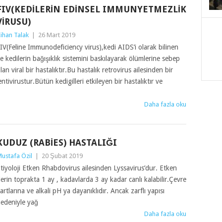
FIV(KEDILERIN EDINSEL IMMUNYETMEZLIK
VIRUSU)
ihan Talak
|
26 Mart 2019
IV(Feline Immunodeficiency virus),kedi AIDS’i olarak bilinen
e kedilerin bağışıklık sistemini baskılayarak ölümlerine sebep
lan viral bir hastalıktır.Bu hastalık retrovirus ailesinden bir
entivirustur.Bütün kedigilleri etkileyen bir hastalıktır ve
Daha fazla oku
KUDUZ (RABİES) HASTALIĞI
ustafa Özil
|
20 Şubat 2019
tiyoloji Etken Rhabdovirus ailesinden Lyssavirus’dur. Etken
erin toprakta 1 ay , kadavlarda 3 ay kadar canlı kalabilir.Çevre
artlarına ve alkali pH ya dayanıklıdır. Ancak zarflı yapısı
edeniyle yağ
Daha fazla oku