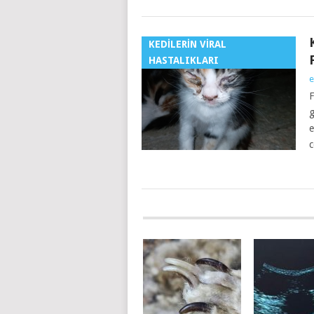
KEDILERIN VIRAL
HASTALIKLARI
e
F
g
e
c
MESAJ
GEZINIMI