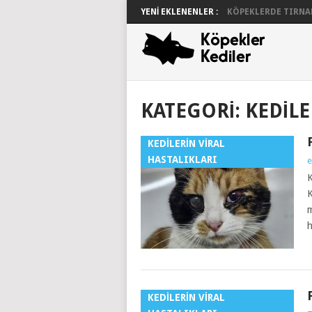
YENI EKLENENLER :
KÖPEKLERDE TIRNAK 
KATEGORI:
KEDILE
KEDILERIN VIRAL
HASTALIKLARI
e
K
K
m
h
KEDILERIN VIRAL