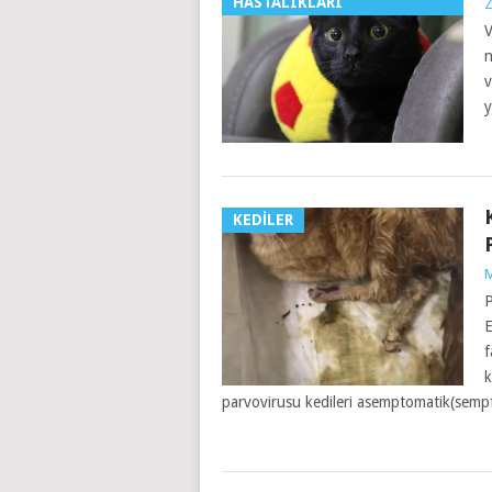
HASTALIKLARI
Z
V
n
v
y
KEDILER
M
P
E
f
k
parvovirusu kedileri asemptomatik(semp