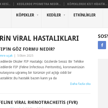
KESI...
KEDILERDE PYOMETRA NEDIR...
KÖPEKLERDE KIST HIDATIK...
KÖPEKLER
KEDILER
ETKINLIKLER
SOS
RIN VIRAL HASTALIKLARI
FIP’IN GÖZ FORMU NEDIR?
mre uçak
|
5 Ekim 2025
edilerde Oküler FIP Hastalığı: Gözlerde Sessiz Bir Tehlike
edilerde FIP (Feline Infectious Peritonitis), koronavirüsün
utasyona uğramış bir türünün yol açtığı ciddi bir
astalıktır.Bu hastalık bazen karın ya da
Daha fazla oku
FELINE VIRAL RHINOTRACHEITIS (FVR)