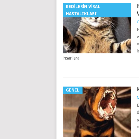
KEDILERIN VIRAL
HASTALIKLARI
C
F
v
o
l
insanlara
GENEL
M
E
d
ş
n