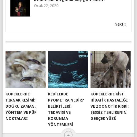
Ocak 22, 2020
Next »
KÖPEKLERDE
KEDILERDE
KÖPEKLERDE KIST
TIRNAK KESIMI:
PYOMETRA NEDIR?
HIDATIK HASTALIĞI
DOĞRU ZAMAN,
BELIRTILERI,
VE ZOONOTIK RISKI:
YÖNTEM VE PÜF
TEDAVISI VE
SESSIZ TEHLIKENIN
NOKTALARI
KORUNMA
GERÇEK YÜZÜ
YÖNTEMLERI