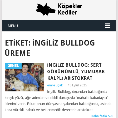
MENÜ
ETIKET:
INGILIZ BULLDOG
ÜREME
İNGILIZ BULLDOG: SERT
GENEL
GÖRÜNÜMLÜ, YUMUŞAK
KALPLI ARISTOKRAT
emre uçak
|
18 Eylül 2025
İngiliz Bulldog, dışarıdan bakıldığında
kırışık yüzü, ağır adımları ve ciddi duruşuyla “mahalle kabadayısı”
izlenimi verir. Fakat onun dünyasına yakından bakıldığında, aslında
koca yürekli, sabırlı ve beklenmedik derecede aristokrat
Daha fazla oku