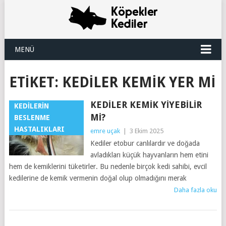
MENÜ
ETIKET:
KEDILER KEMIK YER MI
KEDILER KEMIK YIYEBILIR
KEDILERIN
MI?
BESLENME
HASTALIKLARI
emre uçak
|
3 Ekim 2025
Kediler etobur canlılardır ve doğada
avladıkları küçük hayvanların hem etini
hem de kemiklerini tüketirler. Bu nedenle birçok kedi sahibi, evcil
kedilerine de kemik vermenin doğal olup olmadığını merak
Daha fazla oku