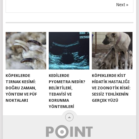
Next »
KÖPEKLERDE
KEDILERDE
KÖPEKLERDE KIST
TIRNAK KESIMI:
PYOMETRA NEDIR?
HIDATIK HASTALIĞI
DOĞRU ZAMAN,
BELIRTILERI,
VE ZOONOTIK RISKI:
YÖNTEM VE PÜF
TEDAVISI VE
SESSIZ TEHLIKENIN
NOKTALARI
KORUNMA
GERÇEK YÜZÜ
YÖNTEMLERI