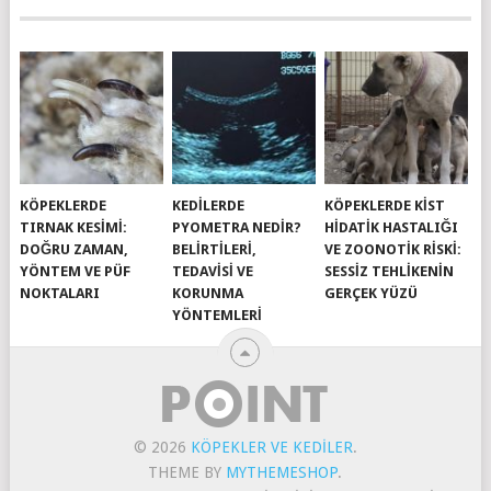
KÖPEKLERDE
KEDILERDE
KÖPEKLERDE KIST
TIRNAK KESIMI:
PYOMETRA NEDIR?
HIDATIK HASTALIĞI
DOĞRU ZAMAN,
BELIRTILERI,
VE ZOONOTIK RISKI:
YÖNTEM VE PÜF
TEDAVISI VE
SESSIZ TEHLIKENIN
NOKTALARI
KORUNMA
GERÇEK YÜZÜ
YÖNTEMLERI
© 2026
KÖPEKLER VE KEDILER
.
THEME BY
MYTHEMESHOP
.