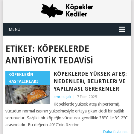
MENÜ
ETIKET:
KÖPEKLERDE
ANTIBIYOTIK TEDAVISI
KÖPEKLERDE YÜKSEK ATEŞ:
KÖPEKLERIN
NEDENLERI, BELIRTILERI VE
HASTALIKLARI
YAPILMASI GEREKENLER
emre uçak
|
7 Ekim 2025
Köpeklerde yüksek ateş (hipertermi),
vücudun normal ısısının yükselmesiyle ortaya çıkan ciddi bir sağlık
sorunudur. Sağlıklı bir köpeğin vücut ısısı genellikle 38°C ile 39,2°C
arasındadır. Bu değerin 40°C’nin üzerine
Daha fazla oku