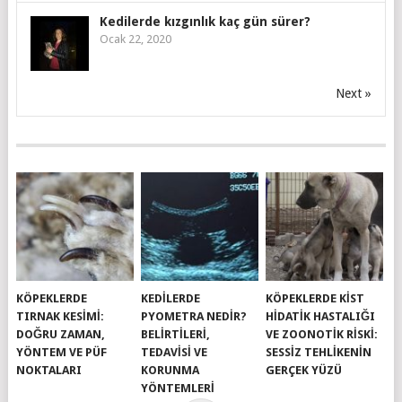
Kedilerde kızgınlık kaç gün sürer?
Ocak 22, 2020
Next »
KÖPEKLERDE
KEDILERDE
KÖPEKLERDE KIST
TIRNAK KESIMI:
PYOMETRA NEDIR?
HIDATIK HASTALIĞI
DOĞRU ZAMAN,
BELIRTILERI,
VE ZOONOTIK RISKI:
YÖNTEM VE PÜF
TEDAVISI VE
SESSIZ TEHLIKENIN
NOKTALARI
KORUNMA
GERÇEK YÜZÜ
YÖNTEMLERI