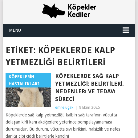
MENÜ
ETIKET:
KÖPEKLERDE KALP
YETMEZLIĞI BELIRTILERI
KÖPEKLERDE SAĞ KALP
KÖPEKLERIN
YETMEZLIĞI: BELIRTILERI,
HASTALIKLARI
NEDENLERI VE TEDAVI
SÜRECI
emre uçak
|
8 Ekim 2025
Köpeklerde sağ kalp yetmezliği, kalbin sağ tarafının vücutta
dolaşan kirli kanı akciğerlere yeterince pompalayamaması
durumudur. Bu durum, vücutta sıvı birikimi, halsizlik ve nefes
darlığı gibi ciddi belirtilerle kendini