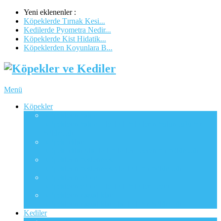
Yeni eklenenler :
Köpeklerde Tırnak Kesi...
Kedilerde Pyometra Nedir...
Köpeklerde Kist Hidatik...
Köpeklerden Koyunlara B...
Menü
Köpekler
Köpeklerin bakımı
Köpeklerin bakımı ile ilgili bilgilerin bulunduğu bir
bölümdür.
Köpek ırkları
Köpek ırklarıyla ilgili bilgileri içeren bir bölümdür.
Köpeklerin beslenmesi
Köpeklerin beslenmesiyle ilgili bir bölümdür.
Köpeklerin eğitimi
Köpeklerin eğitimi ile ilgili bilgileri içerir.
Köpeklerin hastalıkları
Köpeklerin hastalıklarıyla ilgili bir bölümdür.
Kediler