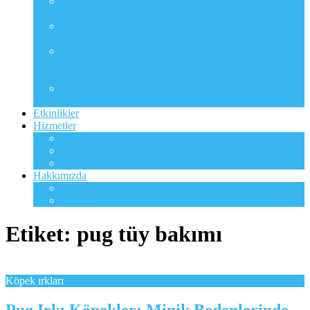
Kedi ırkları
Kedi ırklarıyla ilgili bilgileri içeren bir bölümdür.
Kedilerin bakımı
Kedilerin bakımı ile ilgili bilgileri içerir.
Kedilerin beslenmesi
Kedilerin beslenmesiyle ilgili bilgileri içeren bir
bölümdür.
Kedilerin hastalıkları
Kedilerin hastalıklarıyla ilgili bilgileri içeren bölümdür.
Etkinlikler
Hizmetler
Pet Taksi
Pet Pansiyon
Dog Walker
Hakkımızda
Hakkımızda
İletişim
Etiket:
pug tüy bakımı
Köpek ırkları
Pug Irkı Köpekler: Minik Bedenlerinde