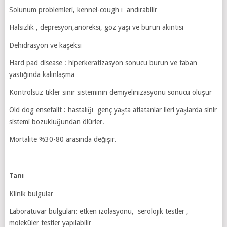
Solunum problemleri, kennel-cough ı andırabilir
Halsizlik , depresyon,anoreksi, göz yaşı ve burun akıntısı
Dehidrasyon ve kaşeksi
Hard pad disease : hiperkeratizasyon sonucu burun ve taban
yastığında kalınlaşma
Kontrolsüz tikler sinir sisteminin demiyelinizasyonu sonucu oluşur
Old dog ensefalit : hastalığı genç yaşta atlatanlar ileri yaşlarda sinir
sistemi bozukluğundan ölürler.
Mortalite %30-80 arasında değişir.
Tanı
Klinik bulgular
Laboratuvar bulguları: etken izolasyonu, serolojik testler ,
moleküler testler yapılabilir