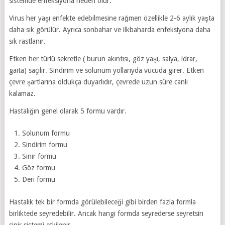
sistemde enfeksiyona neden olur.
Virus her yaşı enfekte edebilmesine rağmen özellikle 2-6 aylık yaşta
daha sık görülür. Ayrıca sonbahar ve ilkbaharda enfeksiyona daha
sık rastlanır.
Etken her türlü sekretle ( burun akıntısı, göz yaşı, salya, idrar,
gaita) saçılır. Sindirim ve solunum yollarıyda vücuda girer. Etken
çevre şartlarına oldukça duyarlıdır, çevrede uzun süre canlı
kalamaz.
Hastalığın genel olarak 5 formu vardır.
Solunum formu
Sindirim formu
Sinir formu
Göz formu
Deri formu
Hastalık tek bir formda görülebileceği gibi birden fazla formla
birliktede seyredebilir. Ancak hangi formda seyrederse seyretsin
sinir sistemi etkilenir.