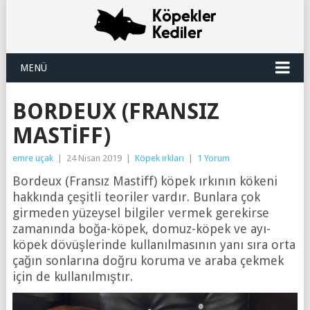
MENÜ
BORDEUX (FRANSIZ
MASTIFF)
emre uçak
|
24 Nisan 2019
|
Köpek ırkları
|
1 Yorum
Bordeux (Fransız Mastiff) köpek ırkının kökeni
hakkında çeşitli teoriler vardır. Bunlara çok
girmeden yüzeysel bilgiler vermek gerekirse
zamanında boğa-köpek, domuz-köpek ve ayı-
köpek dövüşlerinde kullanılmasının yanı sıra orta
çağın sonlarına doğru koruma ve araba çekmek
için de kullanılmıştır.