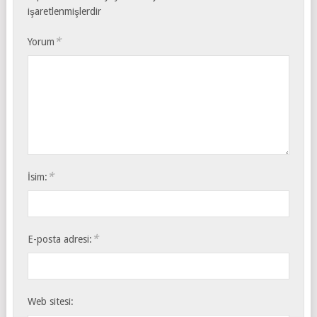
işaretlenmişlerdir
*
Yorum
*
İsim:
*
E-posta adresi:
Web sitesi: